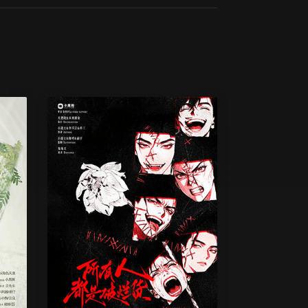
無
6 人
無
我什麼都沒有做……
難度