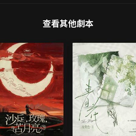
查看其他劇本
6 人
無
6 人
使月亮苦澀，但愛依舊赤
我走向的，是早已寫定的結
……
局……
難度
難度