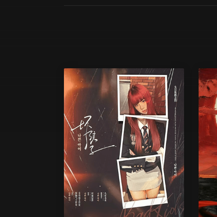
6 人
無
你該早點聽那些人的話，離這
縱
個瘋子遠一點……
誠
難度