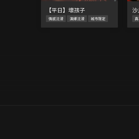
沙
【平日】壞孩子
真
情感沈浸
演繹沈浸
城市限定