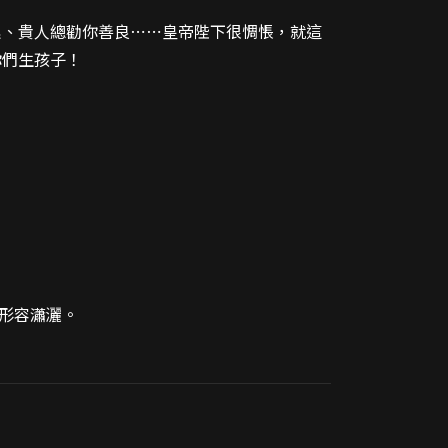
累、貴人總勸你善良⋯⋯皇帝陛下很惆悵，就這
你們生孩子！
形容瀟灑。