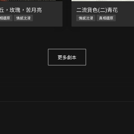
丘，玫瑰，苦月亮
二流貨色(二)青花
相還原
情感沈浸
情感沈浸
真相還原
更多劇本