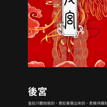
後宮
皇后只聽她爸的、貴妃毒窩出來的、柔嬪侍寢