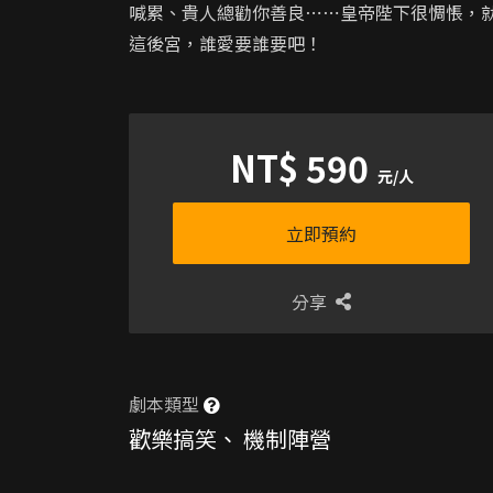
喊累、貴人總勸你善良⋯⋯皇帝陛下很惆悵，
這後宮，誰愛要誰要吧！
NT$ 590
元/人
立即預約
分享
劇本類型
歡樂搞笑
、
機制陣營