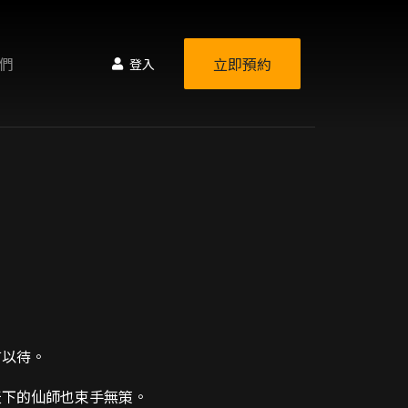
們
立即預約
登入
首以待。
天下的仙師也束手無策。