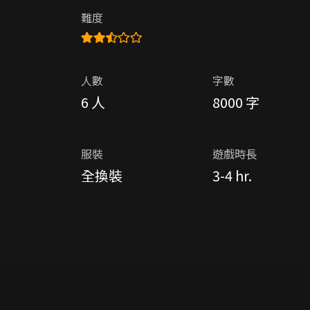
難度
人數
字數
6 人
8000 字
服裝
遊戲時長
全換裝
3-4 hr.