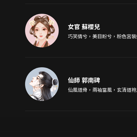
女官 蘇櫻兒
巧笑倩兮，美目盼兮，粉色宮裝
仙師 郭南碑
仙風道骨，兩袖當風，玄清道袍