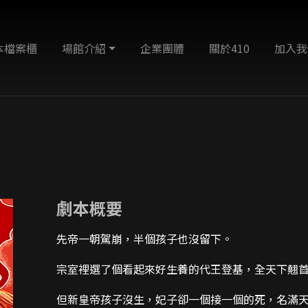
本檔案櫃
場館介紹
企業團體
關於410
加入我
劇本概要
先帝一朝駕崩，半個孩子也沒留下。
宗室裡選了個看起來好生養的代王登基，全天下翹
但新皇帝孩子沒生，妃子卻一個接一個的死，名滿