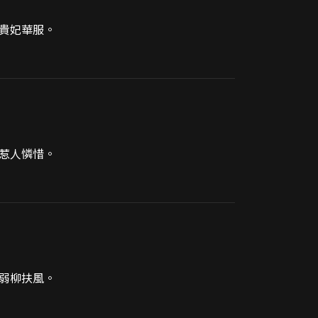
貴妃華服。
惹人憐惜。
弱柳扶風。