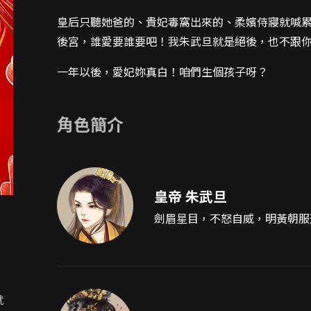
皇后只聽她爸的、貴妃毒窩出來的、柔嬪侍寢就喊
後宮，誰愛要誰要吧！我朱武旦就是絕後，也不跟
一年以後，愛妃妳真白！咱們生個孩子呀？
角色簡介
皇帝 朱武旦
劍眉星目，不怒自威，明黃朝服
就