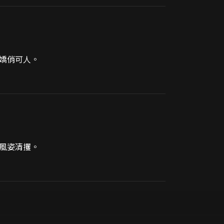
嬌俏可人。
風姿清攫。