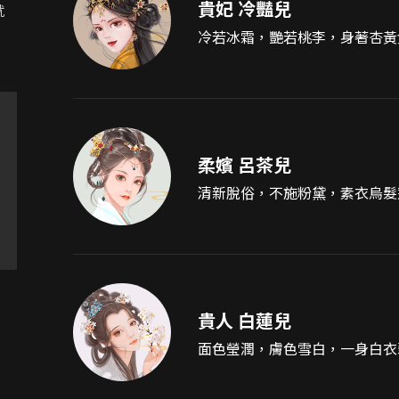
貴妃 冷豔兒
就
冷若冰霜，艷若桃李，身著杏黃
柔嬪 呂茶兒
清新脫俗，不施粉黛，素衣烏髮
貴人 白蓮兒
面色瑩潤，膚色雪白，一身白衣