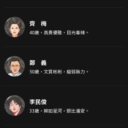
齊 梅
40歲，高貴優雅，目光毒辣。
鄭 義
50歲，文質彬彬，瘦弱無力。
李民俊
33歲，眸如星河，貌比潘安。