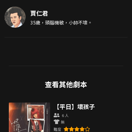
賈仁君
35歲，頭腦機敏，小帥不壞。
查看其他劇本
【平日】壞孩子
6 人
無
難度