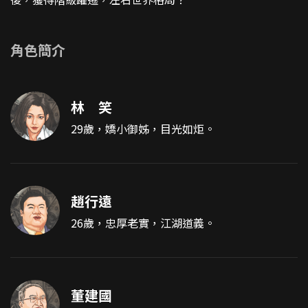
角色簡介
林 笑
29歲，嬌小御姊，目光如炬。
趙行遠
26歲，忠厚老實，江湖道義。
董建國