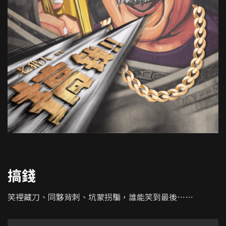
搞錢
笑裡藏刀、同夥背刺、坑蒙拐騙，誰能笑到最後⋯⋯