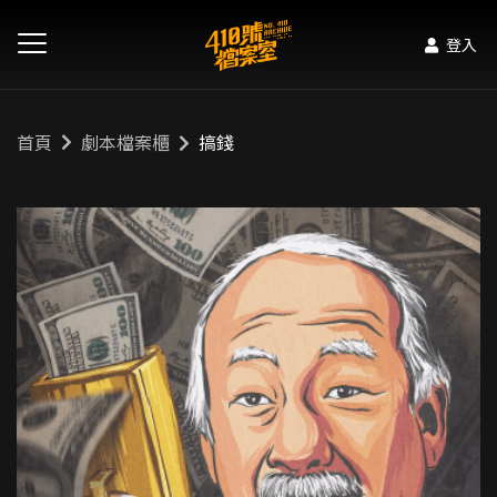
登入
首頁
劇本檔案櫃
搞錢