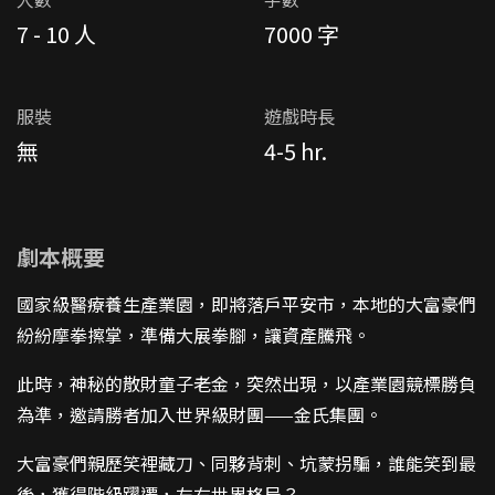
7 - 10 人
7000 字
服裝
遊戲時長
無
4-5 hr.
劇本概要
國家級醫療養生產業園，即將落戶平安市，本地的大富豪們
紛紛摩拳擦掌，準備大展拳腳，讓資產騰飛。
此時，神秘的散財童子老金，突然出現，以產業園競標勝負
為準，邀請勝者加入世界級財團——金氏集團。
大富豪們親歷笑裡藏刀、同夥背刺、坑蒙拐騙，誰能笑到最
後，獲得階級躍遷，左右世界格局？