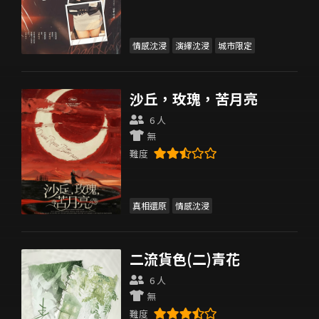
情感沈浸
演繹沈浸
城市限定
沙丘，玫瑰，苦月亮
6 人
無
難度
真相還原
情感沈浸
二流貨色(二)青花
6 人
無
難度