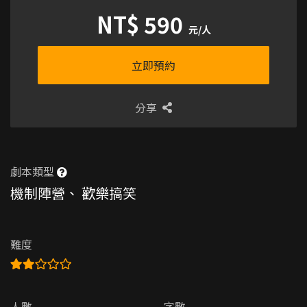
NT$ 590
元/人
立即預約
分享
劇本類型
機制陣營
、
歡樂搞笑
難度
人數
字數