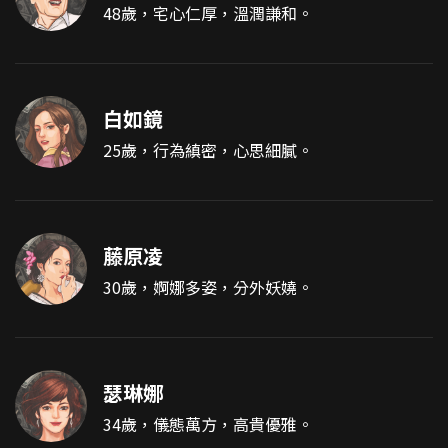
48歲，宅心仁厚，溫潤謙和。
白如鏡
25歲，行為縝密，心思細膩。
藤原凌
30歲，婀娜多姿，分外妖嬈。
瑟琳娜
34歲，儀態萬方，高貴優雅。