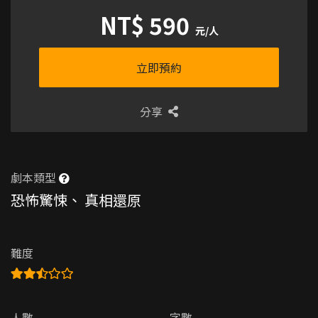
NT$ 590
元/人
立即預約
分享
劇本類型
恐怖驚悚
、
真相還原
難度
人數
字數