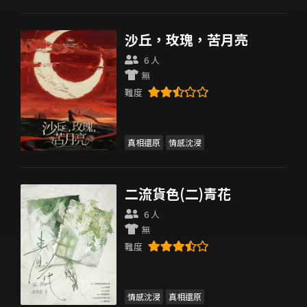
沙丘，玫瑰，苦月亮
6 人
無
難度
真相還原
情感沈浸
二流貨色(二)青花
6 人
無
難度
情感沈浸
真相還原