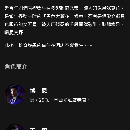
近百年間酒店裡發生過多起離奇兇案，讓人印象最深刻的，
是當年轟動一時的「黑色大麗花」慘案，死者是個愛穿戴黑
色服飾的女明星，被人用殘忍的手段開膛破肚、肢體橫飛、
曝屍荒野。
此後，離奇詭異的事件在酒店不斷發生⋯⋯
角色簡介
博 恩
男，29歲。塞西爾酒店老闆。