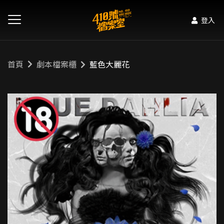
登入
首頁
劇本檔案櫃
藍色大麗花