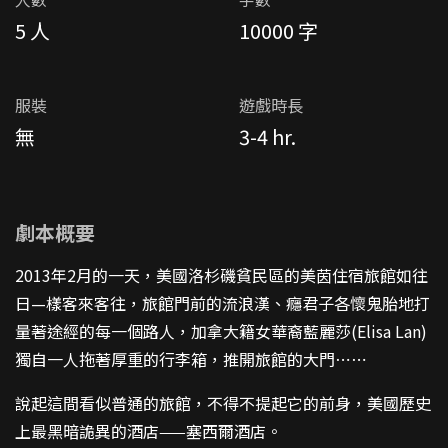
5 人
10000 字
服裝
遊戲時長
無
3-4 hr.
劇本概要
2013年2月的一天，美國洛杉磯貧民區的美茵住宿旅館如往
日—樣客來客往，旅館門前的流浪漢、癮君子各懷鬼胎地打
量著途經的每一個路人，加拿大籍女華裔藍麗莎(Elisa Lan)
獨自一人拖著厚重的行李箱，推開旅館的大門⋯⋯
說起這間看似普通的旅館，不得不提起它的前身，美國歷史
上最黑暗詭異的酒店——塞西爾酒店。