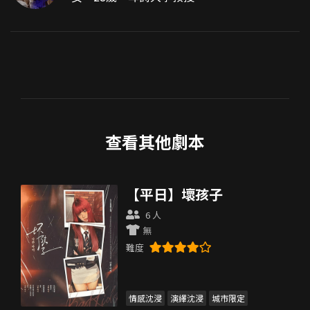
查看其他劇本
【平日】壞孩子
6 人
無
難度
情感沈浸
演繹沈浸
城市限定