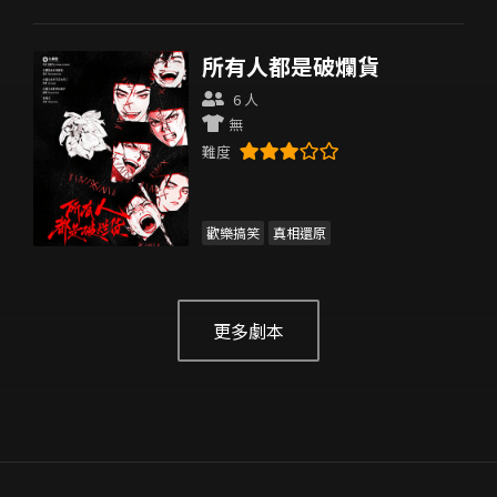
所有人都是破爛貨
6 人
無
難度
歡樂搞笑
真相還原
更多劇本