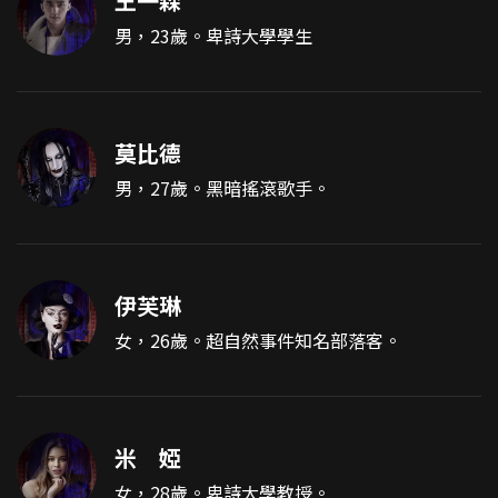
王一森
男，23歲。卑詩大學學生
莫比德
男，27歲。黑暗搖滾歌手。
伊芙琳
女，26歲。超自然事件知名部落客。
米 婭
女，28歲。卑詩大學教授。