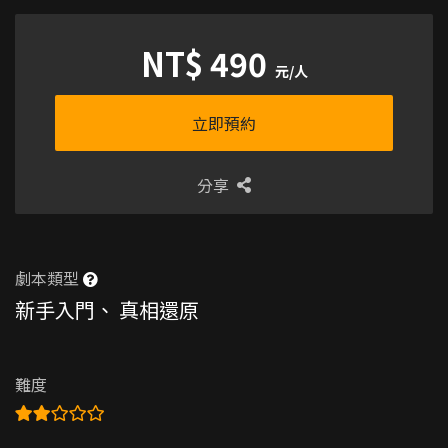
NT$ 490
元/人
立即預約
分享
劇本類型
新手入門
、
真相還原
難度