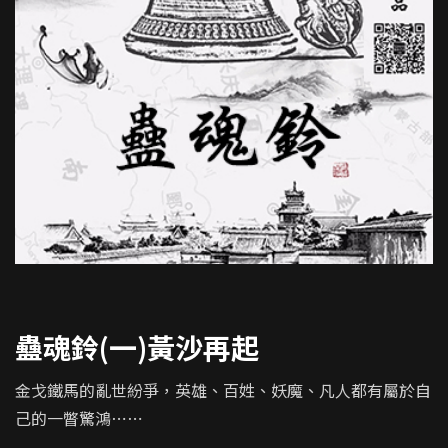
蠱魂鈴(一)黃沙再起
金戈鐵馬的亂世紛爭，英雄、百姓、妖魔、凡人都有屬於自
己的一瞥驚鴻⋯⋯