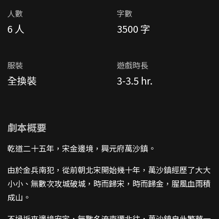
人數
字數
6 人
3500 字
服裝
遊戲時長
全換裝
3-3.5 hr.
劇本概要
乾道二十五年，宋金邊境，興元府萬沙鎮。
由於金兵南犯，從前朝北宋開始幾十年，萬沙鎮經歷了大大
小小、無數次攻城破城，時而歸宋，時而歸金，腥風血雨積
成山。
不過近來邊境安定，無數名流南遷北往，萬沙鎮自此繁華一