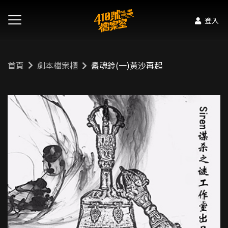
登入
首頁
劇本檔案櫃
蠱魂鈴(一)黃沙再起