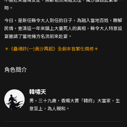
時。
今日，是新任縣令大人到任的日子，為融入當地百姓，瞭解
民情，查清這一年來鎮上大量死人的真相，縣令大人特意設
宴邀請了當地幾方名流前來赴宴。
＊《蠱魂鈴(一)黃沙再起》全劇本皆繁化精修＊
角色簡介
韓嘯天
男，三十九歲，香燭大賈「韓府」大當家，生
意至上，為人親和。