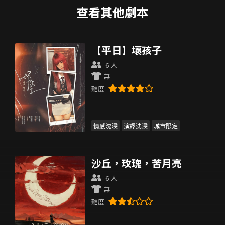
查看其他劇本
【平日】壞孩子
6 人
無
難度
情感沈浸
演繹沈浸
城市限定
沙丘，玫瑰，苦月亮
6 人
無
難度