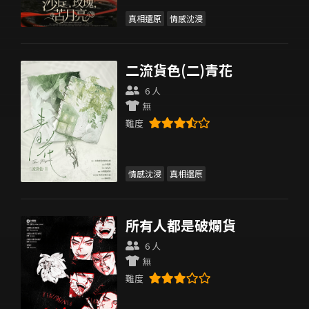
真相還原
情感沈浸
二流貨色(二)青花
6 人
無
難度
情感沈浸
真相還原
所有人都是破爛貨
6 人
無
難度