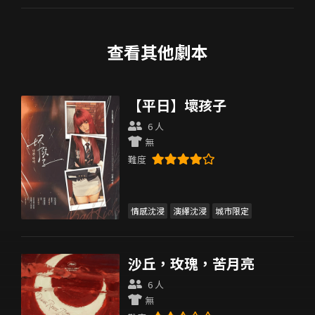
查看其他劇本
【平日】壞孩子
6 人
無
難度
情感沈浸
演繹沈浸
城市限定
沙丘，玫瑰，苦月亮
6 人
無