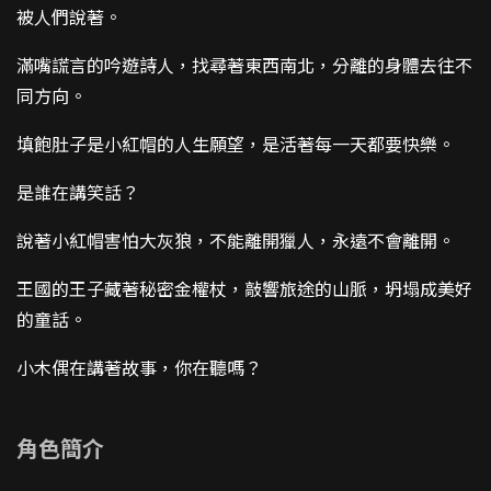
被人們說著。
滿嘴謊言的吟遊詩人，找尋著東西南北，分離的身體去往不
同方向。
填飽肚子是小紅帽的人生願望，是活著每一天都要快樂。
是誰在講笑話？
說著小紅帽害怕大灰狼，不能離開獵人，永遠不會離開。
王國的王子藏著秘密金權杖，敲響旅途的山脈，坍塌成美好
的童話。
小木偶在講著故事，你在聽嗎？
角色簡介