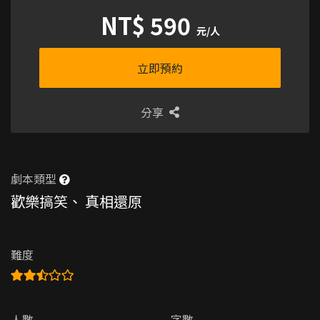
NT$ 590
元/人
立即預約
分享
劇本類型
歡樂搞笑
、
真相還原
難度
人數
字數