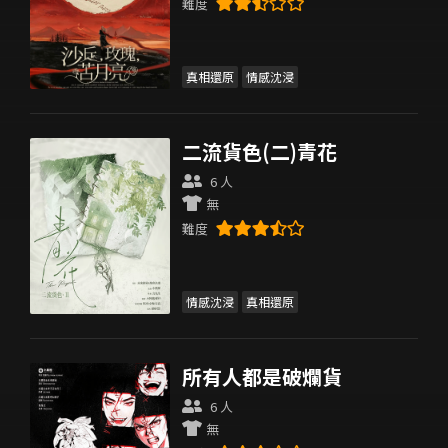
難度
真相還原
情感沈浸
二流貨色(二)青花
6 人
無
難度
情感沈浸
真相還原
所有人都是破爛貨
6 人
無