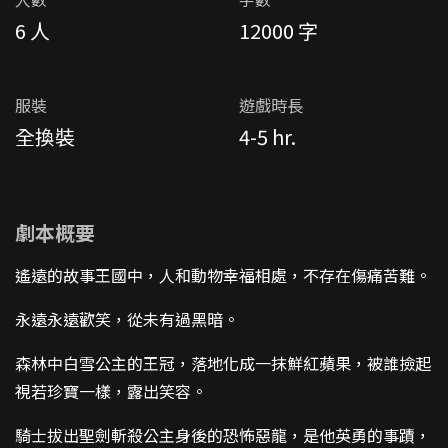
6 人
12000 字
服裝
遊戲時長
全換裝
4-5 hr.
劇本概要
遙遠的故事王國中，人和動物幸福相處，不存在傷痛苦難。
永遠永遠歡笑，從未有過黑暗。
森林中白雪公主的王冠，落地化成一抹鮮紅蘋果，被誰撿起
視若珍寶一樣，露出笑容。
騎士拔出聖劍斬殺公主身後的恐怖惡龍，是他英勇的事蹟，