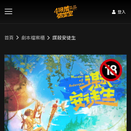
登入
首頁
劇本檔案櫃
謀殺安徒生